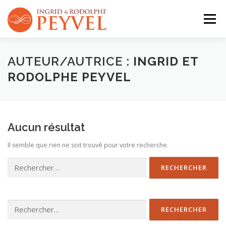
Aller
au
Menu
contenu
QUI SOMMES-NOUS ?
ACTIVITÉS
AGENDA
AUTEUR/AUTRICE :
INGRID ET
RODOLPHE PEYVEL
CONTACT
Aucun résultat
Il semble que rien ne soit trouvé pour votre recherche.
Rechercher :
Rechercher :