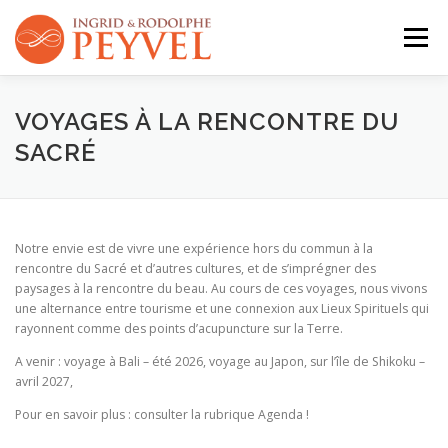
Aller
au
Menu
contenu
QUI SOMMES-NOUS ?
ACTIVITÉS
AGENDA
VOYAGES À LA RENCONTRE DU
SACRÉ
CONTACT
Notre envie est de vivre une expérience hors du commun à la
rencontre du Sacré et d’autres cultures, et de s’imprégner des
paysages à la rencontre du beau. Au cours de ces voyages, nous vivons
une alternance entre tourisme et une connexion aux Lieux Spirituels qui
rayonnent comme des points d’acupuncture sur la Terre.
A venir : voyage à Bali – été 2026, voyage au Japon, sur l’île de Shikoku –
avril 2027,
Pour en savoir plus : consulter la rubrique Agenda !