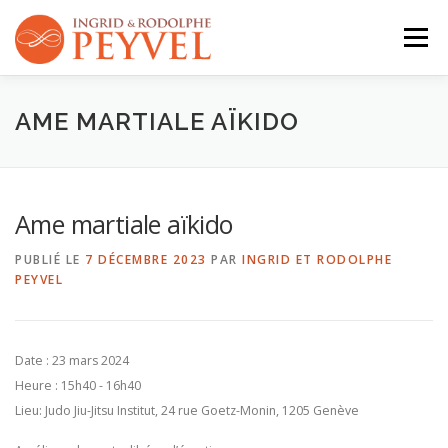
Aller
au
Menu
contenu
QUI SOMMES-NOUS ?
ACTIVITÉS
AGENDA
AME MARTIALE AÏKIDO
CONTACT
Ame martiale aïkido
PUBLIÉ LE
7 DÉCEMBRE 2023
PAR
INGRID ET RODOLPHE
PEYVEL
Date :
23 mars 2024
Heure :
15h40 - 16h40
Lieu:
Judo Jiu-Jitsu Institut, 24 rue Goetz-Monin, 1205 Genève