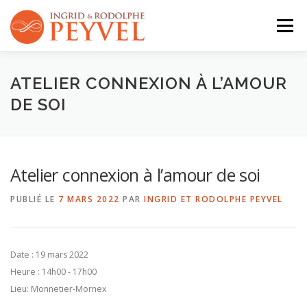
Aller
au
Menu
contenu
QUI SOMMES-NOUS ?
ACTIVITÉS
AGENDA
ATELIER CONNEXION À L’AMOUR
DE SOI
CONTACT
Atelier connexion à l’amour de soi
PUBLIÉ LE
7 MARS 2022
PAR
INGRID ET RODOLPHE PEYVEL
Date :
19 mars 2022
Heure :
14h00 - 17h00
Lieu:
Monnetier-Mornex