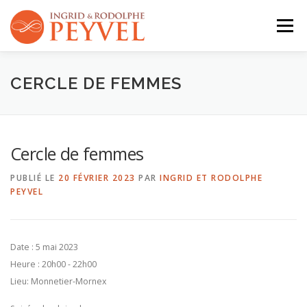
Aller
au
Menu
contenu
QUI SOMMES-NOUS ?
ACTIVITÉS
AGENDA
CERCLE DE FEMMES
CONTACT
Cercle de femmes
PUBLIÉ LE
20 FÉVRIER 2023
PAR
INGRID ET RODOLPHE
PEYVEL
Date :
5 mai 2023
Heure :
20h00 - 22h00
Lieu:
Monnetier-Mornex