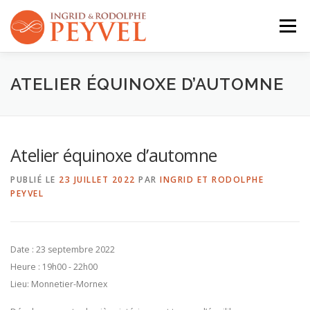
Aller
au
Menu
contenu
QUI SOMMES-NOUS ?
ACTIVITÉS
AGENDA
ATELIER ÉQUINOXE D’AUTOMNE
CONTACT
Atelier équinoxe d’automne
PUBLIÉ LE
23 JUILLET 2022
PAR
INGRID ET RODOLPHE
PEYVEL
Date :
23 septembre 2022
Heure :
19h00 - 22h00
Lieu:
Monnetier-Mornex