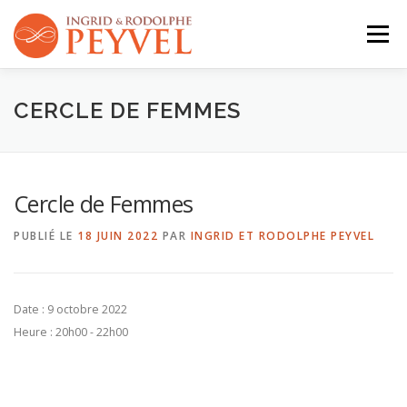
Aller
au
Menu
contenu
QUI SOMMES-NOUS ?
ACTIVITÉS
AGENDA
CERCLE DE FEMMES
CONTACT
Cercle de Femmes
PUBLIÉ LE
18 JUIN 2022
PAR
INGRID ET RODOLPHE PEYVEL
Date :
9 octobre 2022
Heure :
20h00 - 22h00