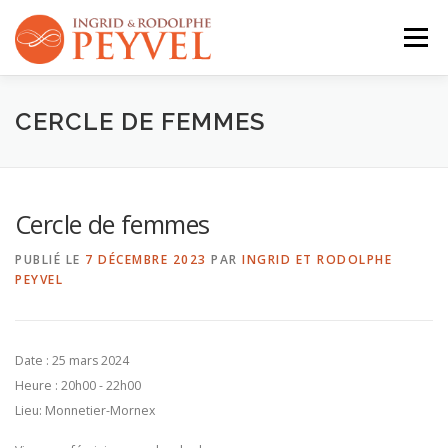
Aller
au
Menu
contenu
QUI SOMMES-NOUS ?
ACTIVITÉS
AGENDA
CERCLE DE FEMMES
CONTACT
Cercle de femmes
PUBLIÉ LE
7 DÉCEMBRE 2023
PAR
INGRID ET RODOLPHE
PEYVEL
Date :
25 mars 2024
Heure :
20h00 - 22h00
Lieu:
Monnetier-Mornex