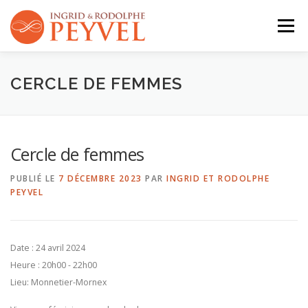
Aller
au
Menu
contenu
QUI SOMMES-NOUS ?
ACTIVITÉS
AGENDA
CERCLE DE FEMMES
CONTACT
Cercle de femmes
PUBLIÉ LE
7 DÉCEMBRE 2023
PAR
INGRID ET RODOLPHE
PEYVEL
Date :
24 avril 2024
Heure :
20h00 - 22h00
Lieu:
Monnetier-Mornex