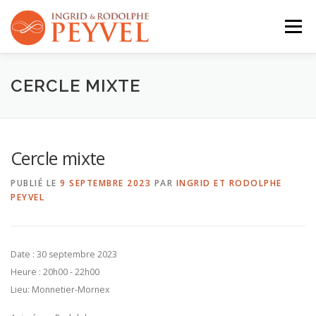
Aller
au
Menu
contenu
QUI SOMMES-NOUS ?
ACTIVITÉS
AGENDA
CERCLE MIXTE
CONTACT
Cercle mixte
PUBLIÉ LE
9 SEPTEMBRE 2023
PAR
INGRID ET RODOLPHE
PEYVEL
Date :
30 septembre 2023
Heure :
20h00 - 22h00
Lieu:
Monnetier-Mornex