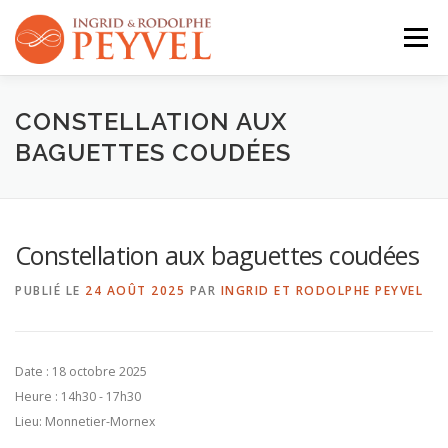
Aller
au
Menu
contenu
QUI SOMMES-NOUS ?
ACTIVITÉS
AGENDA
CONSTELLATION AUX
BAGUETTES COUDÉES
CONTACT
Constellation aux baguettes coudées
PUBLIÉ LE
24 AOÛT 2025
PAR
INGRID ET RODOLPHE PEYVEL
Date :
18 octobre 2025
Heure :
14h30 - 17h30
Lieu:
Monnetier-Mornex