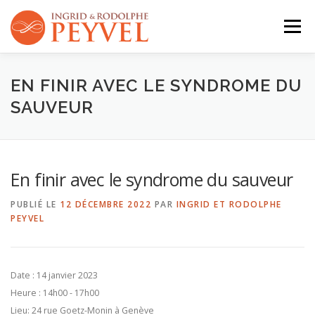
Aller
au
Menu
contenu
QUI SOMMES-NOUS ?
ACTIVITÉS
AGENDA
EN FINIR AVEC LE SYNDROME DU
SAUVEUR
CONTACT
En finir avec le syndrome du sauveur
PUBLIÉ LE
12 DÉCEMBRE 2022
PAR
INGRID ET RODOLPHE
PEYVEL
Date :
14 janvier 2023
Heure :
14h00 - 17h00
Lieu:
24 rue Goetz-Monin à Genève