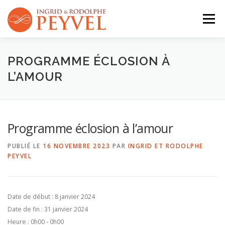
Aller
au
Menu
contenu
QUI SOMMES-NOUS ?
ACTIVITÉS
AGENDA
PROGRAMME ÉCLOSION À
L’AMOUR
CONTACT
Programme éclosion à l’amour
PUBLIÉ LE
16 NOVEMBRE 2023
PAR
INGRID ET RODOLPHE
PEYVEL
Date de début :
8 janvier 2024
Date de fin :
31 janvier 2024
Heure :
0h00 - 0h00