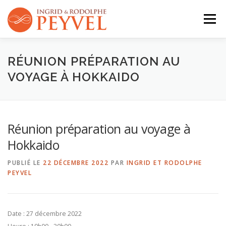
Aller
au
Menu
contenu
QUI SOMMES-NOUS ?
ACTIVITÉS
AGENDA
RÉUNION PRÉPARATION AU
VOYAGE À HOKKAIDO
CONTACT
Réunion préparation au voyage à
Hokkaido
PUBLIÉ LE
22 DÉCEMBRE 2022
PAR
INGRID ET RODOLPHE
PEYVEL
Date :
27 décembre 2022