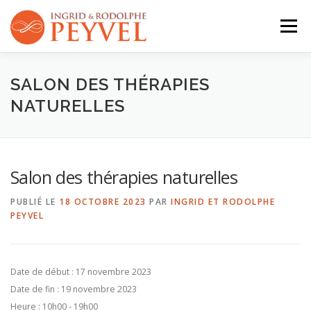
Aller
au
Menu
contenu
QUI SOMMES-NOUS ?
ACTIVITÉS
AGENDA
SALON DES THÉRAPIES
NATURELLES
CONTACT
Salon des thérapies naturelles
PUBLIÉ LE
18 OCTOBRE 2023
PAR
INGRID ET RODOLPHE
PEYVEL
Date de début :
17 novembre 2023
Date de fin :
19 novembre 2023
Heure :
10h00 - 19h00