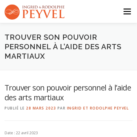
Aller
au
Menu
contenu
QUI SOMMES-NOUS ?
ACTIVITÉS
AGENDA
TROUVER SON POUVOIR
PERSONNEL À L’AIDE DES ARTS
MARTIAUX
CONTACT
Trouver son pouvoir personnel à l’aide
des arts martiaux
PUBLIÉ LE
28 MARS 2023
PAR
INGRID ET RODOLPHE PEYVEL
Date :
22 avril 2023